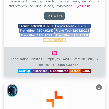
management. Leading brands, manufacturers, distributors,
and retailers, including Chico’s, TaylorMade …
[voir plus]
Voir le site
FrenchTech 120 (2026)
French Tech 120 (2025)
FrenchTech 120 (2024)
FrenchTech 120 (2023)
FrenchTech120 (2022)
FrenchTech120 (2021)
Next40 (2021)
Localisation :
Nantes
•
Employés :
423
•
Création :
2013
•
Total des levées :
$196 432 787
Startup
it services
e-commerce
uxtech
SaaS