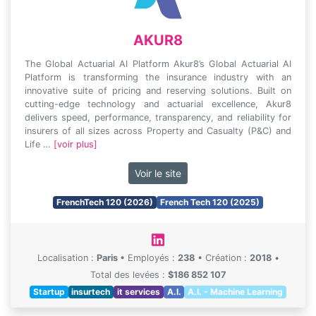
AKUR8
The Global Actuarial AI Platform Akur8’s Global Actuarial AI
Platform is transforming the insurance industry with an
innovative suite of pricing and reserving solutions. Built on
cutting-edge technology and actuarial excellence, Akur8
delivers speed, performance, transparency, and reliability for
insurers of all sizes across Property and Casualty (P&C) and
Life …
[voir plus]
Voir le site
FrenchTech 120 (2026)
French Tech 120 (2025)
Localisation :
Paris
•
Employés :
238
•
Création :
2018
•
Total des levées :
$186 852 107
Startup
insurtech
it services
A.I.
A.I. - Machine Learning