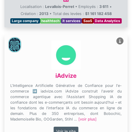
Localisation :
Levallois-Perret
•
Employés :
3 611
•
Création :
2013
•
Total des levées :
$1 161 182 458
Large company
healthtech
it services
SaaS
Data Analytics
iAdvize
L'Intelligence Artificielle Générative de Confiance pour l'e-
commerce ➡ iadvize.com iAdvize construit l'avenir du
commerce agentique avec l'Assistant Shopping IA de
confiance dont les e-commerçants ont besoin aujourd'hui – et
les fondations de l'interface IA du commerce en ligne de
demain. Plus de 350 entreprises, dont Bobochic,
Mademoiselle Bio, OOGarden, Stihl …
[voir plus]
Voir le site