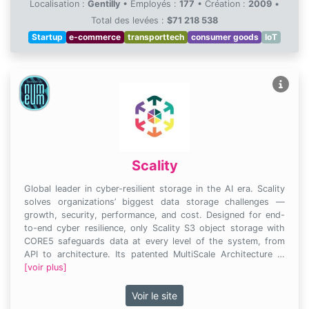
Localisation :
Gentilly
•
Employés :
177
•
Création :
2009
•
Total des levées :
$71 218 538
Startup
e-commerce
transporttech
consumer goods
IoT
Scality
Global leader in cyber-resilient storage in the AI era. Scality
solves organizations’ biggest data storage challenges —
growth, security, performance, and cost. Designed for end-
to-end cyber resilience, only Scality S3 object storage with
CORE5 safeguards data at every level of the system, from
API to architecture. Its patented MultiScale Architecture …
[voir plus]
Voir le site