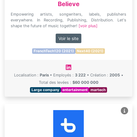
Believe
Empowering artists, songwriters, labels, publishers
everywhere. In Recording, Publishing, Distribution. Let's
shape the future of music together!
[voir plus]
Voir le site
FrenchTech120 (2021)
Next40 (2021)
Localisation :
Paris
•
Employés :
3 222
•
Création :
2005
•
Total des levées :
$60 000 000
Large company
entertainment
martech