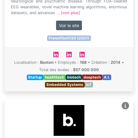
neurological and psychiatric disease. Through FDA-cleared
EEG wearables, novel machine learning algorithms, enormous
datasets, and advances …
[voir plus]
Voir le site
FrenchTech120 (2021)
Localisation :
Boston
•
Employés :
168
•
Création :
2014
•
Total des levées :
$57 000 000
Startup
healthtech
biotech
deeptech
A.I.
Embedded Systems
IoT