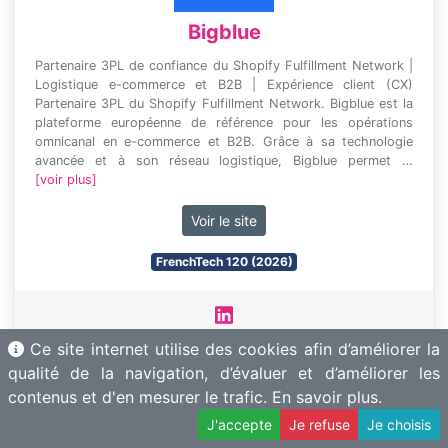
Bigblue
Partenaire 3PL de confiance du Shopify Fulfillment Network |
Logistique e-commerce et B2B | Expérience client (CX)
Partenaire 3PL du Shopify Fulfillment Network. Bigblue est la
plateforme européenne de référence pour les opérations
omnicanal en e-commerce et B2B. Grâce à sa technologie
avancée et à son réseau logistique, Bigblue permet …
[voir plus]
Voir le site
FrenchTech 120 (2026)
Localisation :
Paris
•
Employés :
333
•
Création :
2018
•
Ce site internet utilise des cookies afin d’améliorer la
Total des levées :
$18 576 841
qualité de la navigation, d’évaluer et d’améliorer les
Startup
transporttech
SaaS
contenus et d'en mesurer le trafic.
En savoir plus.
J'accepte
Je refuse
Je choisis