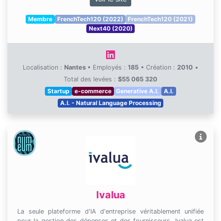
Membre
FrenchTech120 (2022)
FrenchTech120 (2021)
Next40 (2020)
Localisation :
Nantes
•
Employés :
185
•
Création :
2010
•
Total des levées :
$55 065 320
Startup
e-commerce
Generative A.I.
A.I.
A.I. - Natural Language Processing
Ivalua
La seule plateforme d'IA d'entreprise véritablement unifiée
pour la gestion des dépenses et des fournisseurs. Ivalua est