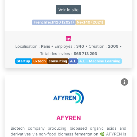
Voir le site
FrenchTech120 (2021)
Next40 (2021)
Localisation :
Paris
•
Employés :
340
•
Création :
2009
•
Total des levées :
$65 713 293
Startup
uxtech
consulting
A.I.
A.I. - Machine Learning
AFYREN
Biotech company producing biobased organic acids and
derivatives via non-food biomass fermentation 🌿 AFYREN is