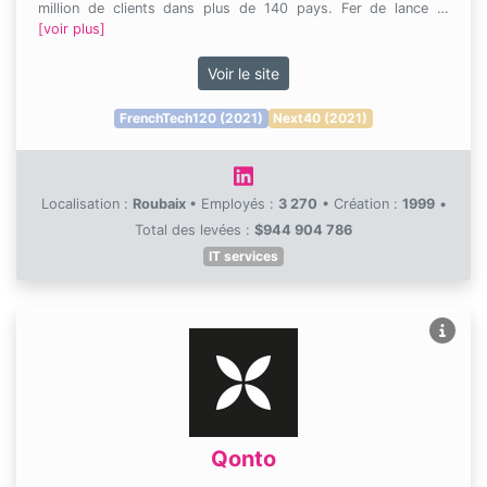
million de clients dans plus de 140 pays. Fer de lance …
[voir plus]
Voir le site
FrenchTech120 (2021)
Next40 (2021)
Localisation :
Roubaix
•
Employés :
3 270
•
Création :
1999
•
Total des levées :
$944 904 786
IT services
Qonto