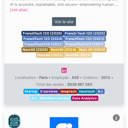
AI is accurate, explainable, and secure—empowering human …
[voir plus]
Voir le site
FrenchTech 120 (2026)
French Tech 120 (2025)
FrenchTech 120 (2024)
FrenchTech 120 (2023)
FrenchTech120 (2022)
FrenchTech120 (2021)
Next40 (2026)
Next40 (2024)
Next 40 (2023)
Next40 (2022)
Next40 (2021)
Localisation :
Paris
•
Employés :
629
•
Création :
2013
•
Total des levées :
$539 987 263
Startup
it services
deeptech
insurtech
A.I.
A.I. - Machine Learning
Data Analytics