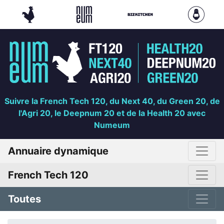
Suivre la French Tech 120, du Next 40, du Green 20, de
l'Agri 20, le Deepnum 20 et de la Health 20 avec
Numeum
Annuaire dynamique
French Tech 120
Toutes