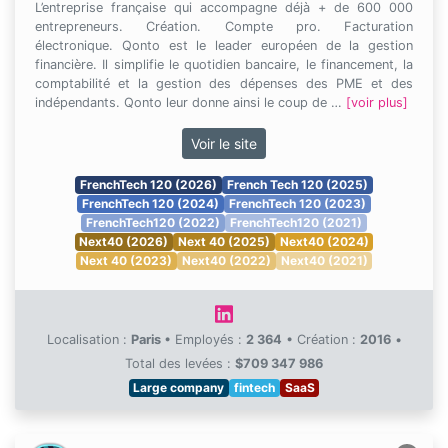
L’entreprise française qui accompagne déjà + de 600 000
entrepreneurs. Création. Compte pro. Facturation
électronique. Qonto est le leader européen de la gestion
financière. Il simplifie le quotidien bancaire, le financement, la
comptabilité et la gestion des dépenses des PME et des
indépendants. Qonto leur donne ainsi le coup de …
[voir plus]
Voir le site
FrenchTech 120 (2026)
French Tech 120 (2025)
FrenchTech 120 (2024)
FrenchTech 120 (2023)
FrenchTech120 (2022)
FrenchTech120 (2021)
Next40 (2026)
Next 40 (2025)
Next40 (2024)
Next 40 (2023)
Next40 (2022)
Next40 (2021)
Localisation :
Paris
•
Employés :
2 364
•
Création :
2016
•
Total des levées :
$709 347 986
Large company
fintech
SaaS