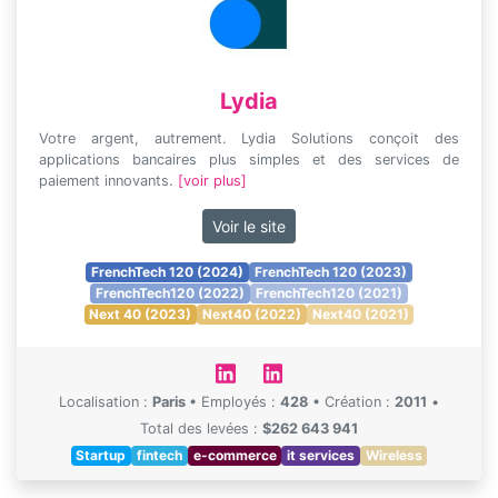
Lydia
Votre argent, autrement. Lydia Solutions conçoit des
applications bancaires plus simples et des services de
paiement innovants.
[voir plus]
Voir le site
FrenchTech 120 (2024)
FrenchTech 120 (2023)
FrenchTech120 (2022)
FrenchTech120 (2021)
Next 40 (2023)
Next40 (2022)
Next40 (2021)
Localisation :
Paris
•
Employés :
428
•
Création :
2011
•
Total des levées :
$262 643 941
Startup
fintech
e-commerce
it services
Wireless