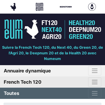
Suivre la French Tech 120, du Next 40, du Green 20, de
l'Agri 20, le Deepnum 20 et de la Health 20 avec
Numeum
Annuaire dynamique
French Tech 120
Toutes