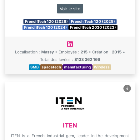
Voir le site
FrenchTech 120 (2026)
French Tech 120 (2025)
FrenchTech 120 (2024)
FrenchTech 2030 (2023)
Localisation :
Massy
•
Employés :
215
•
Création :
2015
•
Total des levées :
$133 362 166
SMB
spacetech
manufacturing
Wireless
ITEN
ITEN is a French industrial gem, leader in the development