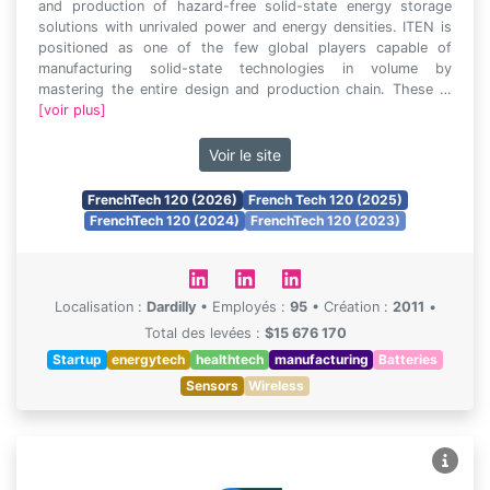
and production of hazard-free solid-state energy storage
solutions with unrivaled power and energy densities. ITEN is
positioned as one of the few global players capable of
manufacturing solid-state technologies in volume by
mastering the entire design and production chain. These …
[voir plus]
Voir le site
FrenchTech 120 (2026)
French Tech 120 (2025)
FrenchTech 120 (2024)
FrenchTech 120 (2023)
Localisation :
Dardilly
•
Employés :
95
•
Création :
2011
•
Total des levées :
$15 676 170
Startup
energytech
healthtech
manufacturing
Batteries
Sensors
Wireless