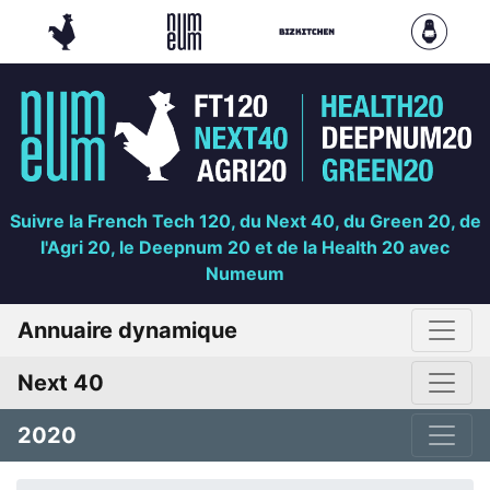
Suivre la French Tech 120, du Next 40, du Green 20, de
l'Agri 20, le Deepnum 20 et de la Health 20 avec
Numeum
Annuaire dynamique
Next 40
2020