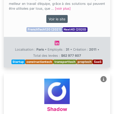
meilleur en travail d’équipe, grâce à des solutions qui peuvent
être utilisées par tous, que …
[voir plus]
Voir le site
FrenchTech120 (2021)
Next40 (2020)
Localisation :
Paris
•
Employés :
31
•
Création :
2011
•
Total des levées :
$62 977 607
Startup
constructiontech
transporttech
proptech
SaaS
Shadow