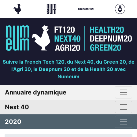
Suivre la French Tech 120, du Next 40, du Green 20, de
l'Agri 20, le Deepnum 20 et de la Health 20 avec
Numeum
Annuaire dynamique
Next 40
2020