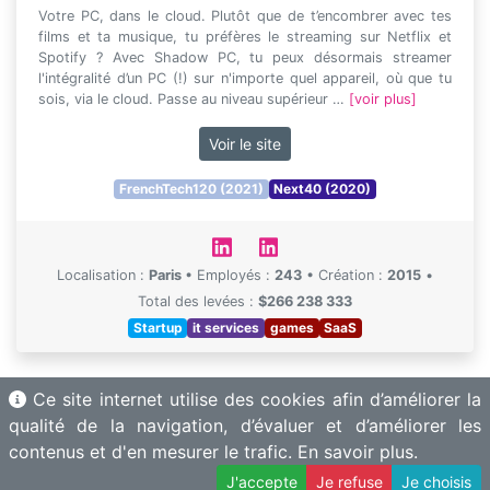
Votre PC, dans le cloud. Plutôt que de t’encombrer avec tes
films et ta musique, tu préfères le streaming sur Netflix et
Spotify ? Avec Shadow PC, tu peux désormais streamer
l'intégralité d’un PC (!) sur n'importe quel appareil, où que tu
sois, via le cloud. Passe au niveau supérieur …
[voir plus]
Voir le site
FrenchTech120 (2021)
Next40 (2020)
Localisation :
Paris
•
Employés :
243
•
Création :
2015
•
Total des levées :
$266 238 333
Startup
it services
games
SaaS
Ce site internet utilise des cookies afin d’améliorer la
qualité de la navigation, d’évaluer et d’améliorer les
contenus et d'en mesurer le trafic.
En savoir plus.
© 2025 - Numeum & Motherbase
J'accepte
Je refuse
Je choisis
–
Mentions légales
Gérer les cookies