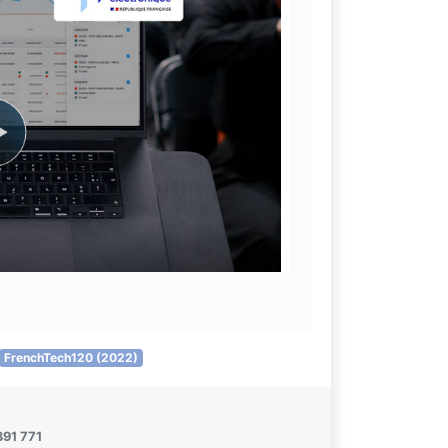
FrenchTech120 (2022)
891 771