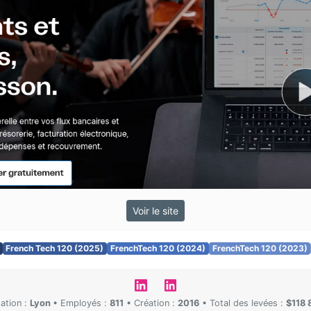
Voir le site
French Tech 120 (2025)
FrenchTech 120 (2024)
FrenchTech 120 (2023)
sation :
Lyon
•
Employés :
811
•
Création :
2016
•
Total des levées :
$118 