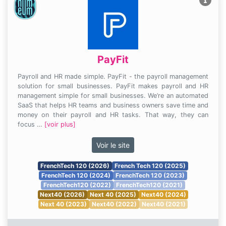
PayFit
Payroll and HR made simple. PayFit - the payroll management
solution for small businesses. PayFit makes payroll and HR
management simple for small businesses. We’re an automated
SaaS that helps HR teams and business owners save time and
money on their payroll and HR tasks. That way, they can
focus …
[voir plus]
Voir le site
FrenchTech 120 (2026)
French Tech 120 (2025)
FrenchTech 120 (2024)
FrenchTech 120 (2023)
FrenchTech120 (2022)
FrenchTech120 (2021)
Next40 (2026)
Next 40 (2025)
Next40 (2024)
Next 40 (2023)
Next40 (2022)
Next40 (2021)