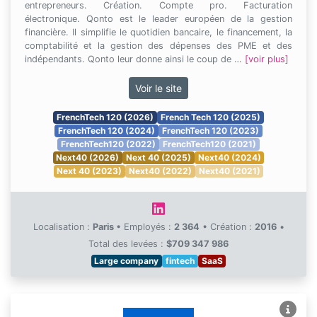
entrepreneurs. Création. Compte pro. Facturation
électronique. Qonto est le leader européen de la gestion
financière. Il simplifie le quotidien bancaire, le financement, la
comptabilité et la gestion des dépenses des PME et des
indépendants. Qonto leur donne ainsi le coup de …
[voir plus]
Voir le site
FrenchTech 120 (2026)
French Tech 120 (2025)
FrenchTech 120 (2024)
FrenchTech 120 (2023)
FrenchTech120 (2022)
FrenchTech120 (2021)
Next40 (2026)
Next 40 (2025)
Next40 (2024)
Next 40 (2023)
Next40 (2022)
Next40 (2021)
Localisation :
Paris
•
Employés :
2 364
•
Création :
2016
•
Total des levées :
$709 347 986
Large company
fintech
SaaS