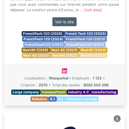
que vous avez commandés sur internet pendant votre pause
déjeuner. La solution phare d'Exotec, le …
[voir plus]
Voir le site
FrenchTech 120 (2026)
French Tech 120 (2025)
FrenchTech 120 (2024)
FrenchTech 120 (2023)
FrenchTech120 (2022)
FrenchTech120 (2021)
Next40 (2026)
Next 40 (2025)
Next40 (2024)
Next 40 (2023)
Next40 (2022)
Next40 (2021)
Localisation :
Wasquehal
•
Employés :
1 122
•
Création :
2015
•
Total des levées :
$562 505 298
Large company
transporttech
industry 4.0
manufacturing
Robotics
A.I.
A.I. - Machine Learning