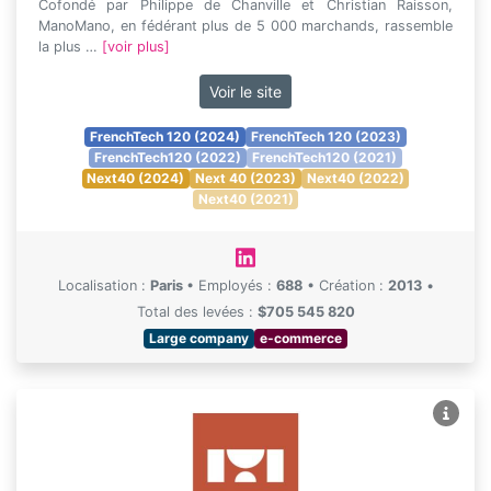
Cofondé par Philippe de Chanville et Christian Raisson,
ManoMano, en fédérant plus de 5 000 marchands, rassemble
la plus …
[voir plus]
Voir le site
FrenchTech 120 (2024)
FrenchTech 120 (2023)
FrenchTech120 (2022)
FrenchTech120 (2021)
Next40 (2024)
Next 40 (2023)
Next40 (2022)
Next40 (2021)
Localisation :
Paris
•
Employés :
688
•
Création :
2013
•
Total des levées :
$705 545 820
Large company
e-commerce