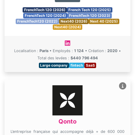
FrenchTech 120 (2026)
French Tech 120 (2025)
FrenchTech 120 (2024)
FrenchTech 120 (2023)
FrenchTech120 (2022)
Next40 (2026)
Next 40 (2025)
Next40 (2024)
Localisation :
Paris
•
Employés :
1 124
•
Création :
2020
•
Total des levées :
$440 796 494
Large company
fintech
SaaS
Qonto
L’entreprise française qui accompagne déjà + de 600 000