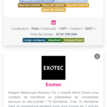
FrenchTech120 (2022)
FrenchTech120 (2021)
Next40 (2026)
Next 40 (2025)
Next40 (2024)
Next 40 (2023)
Localisation :
Paris
•
Employés :
1 821
•
Création :
2007
•
Total des levées :
$735 786 060
Large company
cleantech
transporttech
Exotec
Elegant Warehouse Robotics For a Volatile World Savez-vous
combien de kilomètres un préparateur de commandes
parcourt en une journée ? 15 kilomètres. C'est 15 kilomètres
dans un gigantesque entrepôt juste pour trouver les 2 articles