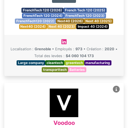
FrenchTech 120 (2026)
French Tech 120 (2025)
FrenchTech 120 (2024)
FrenchTech 120 (2023)
FrenchTech120 (2022)
Next40 (2026)
Next 40 (2025)
Next40 (2024)
Next 40 (2023)
Impact 40 (2024)
Localisation :
Grenoble
•
Employés :
973
•
Création :
2020
•
Total des levées :
$4 060 104 173
Large company
cleantech
greentech
manufacturing
transporttech
Batteries
Voodoo