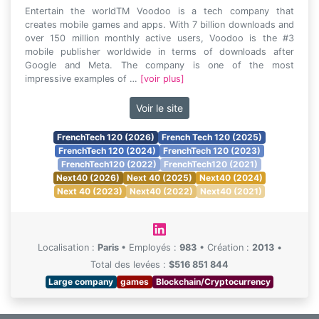
Entertain the worldTM Voodoo is a tech company that
creates mobile games and apps. With 7 billion downloads and
over 150 million monthly active users, Voodoo is the #3
mobile publisher worldwide in terms of downloads after
Google and Meta. The company is one of the most
impressive examples of …
[voir plus]
Voir le site
FrenchTech 120 (2026)
French Tech 120 (2025)
FrenchTech 120 (2024)
FrenchTech 120 (2023)
FrenchTech120 (2022)
FrenchTech120 (2021)
Next40 (2026)
Next 40 (2025)
Next40 (2024)
Next 40 (2023)
Next40 (2022)
Next40 (2021)
Localisation :
Paris
•
Employés :
983
•
Création :
2013
•
Total des levées :
$516 851 844
Large company
games
Blockchain/Cryptocurrency