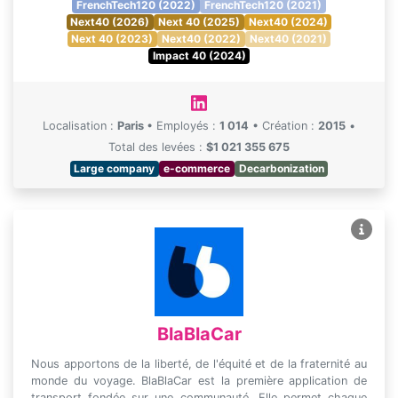
FrenchTech120 (2022)
FrenchTech120 (2021)
Next40 (2026)
Next 40 (2025)
Next40 (2024)
Next 40 (2023)
Next40 (2022)
Next40 (2021)
Impact 40 (2024)
Localisation :
Paris
•
Employés :
1 014
•
Création :
2015
•
Total des levées :
$1 021 355 675
Large company
e-commerce
Decarbonization
BlaBlaCar
Nous apportons de la liberté, de l'équité et de la fraternité au
monde du voyage. BlaBlaCar est la première application de
transport fondée sur une communauté. Elle permet chaque