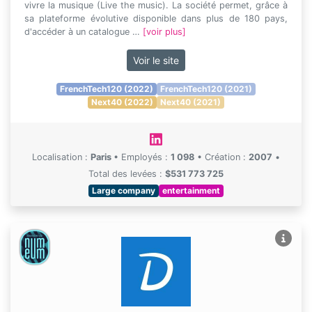
vivre la musique (Live the music). La société permet, grâce à
sa plateforme évolutive disponible dans plus de 180 pays,
d'accéder à un catalogue …
[voir plus]
Voir le site
FrenchTech120 (2022)
FrenchTech120 (2021)
Next40 (2022)
Next40 (2021)
Localisation :
Paris
•
Employés :
1 098
•
Création :
2007
•
Total des levées :
$531 773 725
Large company
entertainment