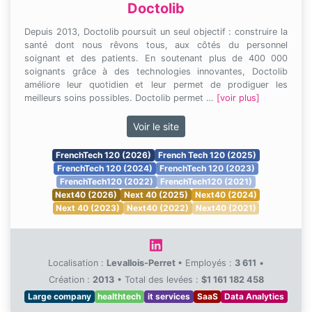
Doctolib
Depuis 2013, Doctolib poursuit un seul objectif : construire la
santé dont nous rêvons tous, aux côtés du personnel
soignant et des patients. En soutenant plus de 400 000
soignants grâce à des technologies innovantes, Doctolib
améliore leur quotidien et leur permet de prodiguer les
meilleurs soins possibles. Doctolib permet …
[voir plus]
Voir le site
FrenchTech 120 (2026)
French Tech 120 (2025)
FrenchTech 120 (2024)
FrenchTech 120 (2023)
FrenchTech120 (2022)
FrenchTech120 (2021)
Next40 (2026)
Next 40 (2025)
Next40 (2024)
Next 40 (2023)
Next40 (2022)
Next40 (2021)
Localisation :
Levallois-Perret
•
Employés :
3 611
•
Création :
2013
•
Total des levées :
$1 161 182 458
Large company
healthtech
it services
SaaS
Data Analytics