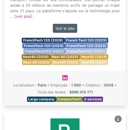
année à 29 millions de membres actifs de partager un trajet
dans 21 pays. La plateforme s'appuie sur la technologie pour
…
[voir plus]
Voir le site
FrenchTech 120 (2026)
French Tech 120 (2025)
FrenchTech 120 (2024)
FrenchTech 120 (2023)
FrenchTech120 (2022)
FrenchTech120 (2021)
Next40 (2026)
Next 40 (2025)
Next40 (2024)
Next 40 (2023)
Next40 (2022)
Next40 (2021)
Localisation :
Paris
•
Employés :
1 560
•
Création :
2006
•
Total des levées :
$686 310 171
Large company
transporttech
it services